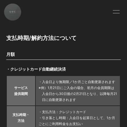
HOME
INFORMATION
支払時期/解約方法について
SCHEDULE
PROFILE
VIDEO
DISCOGRAPHY
月額
FC MOVIE
FC PHOTO
・クレジットカード自動継続決済
・入会日より無期限／1か月ごと自動更新されます
サービス
※例）1月21日にご入会の場合、初月の会員期限は
提供期間
入会日から30日後の2月21日となり、以降毎月21
日に自動更新されます
会員登録
ログイン
・支払方法：クレジットカード
支払時期・
・引き落とし時期：入会日を起算日として、1か月
方法
ごとにご利用料金をお支払い