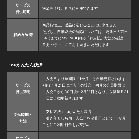
サービス
決済完了後、直ちに利用できます
提供時期
商品特性上、返品に応じることは出来ません
ただし、自動継続の解除については、更新日の前日
解約方法 等
24時までにMY PAGE内の「お支払い方法の確認・
変更・停止」にてお手続きいただけます
・auかんたん決済
・入会日より無期限／1か月ごと自動更新されます
サービス
※例）1月21日にご入会の場合、初月の会員期限は
提供期間
入会日から30日後の2月21日となり、以降毎月21
日に自動更新されます
・支払方法：auかんたん決済
支払時期・
・引き落とし時期：入会日を起算日として、1か月
方法
ごとにご利用料金をお支払い
サービス