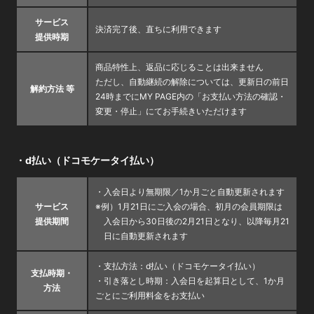
サービス
決済完了後、直ちに利用できます
提供時期
商品特性上、返品に応じることは出来ません
ただし、自動継続の解除については、更新日の前日
解約方法 等
24時までにMY PAGE内の「お支払い方法の確認・
変更・停止」にてお手続きいただけます
・d払い（ドコモケータイ払い）
・入会日より無期限／1か月ごと自動更新されます
サービス
※例）1月21日にご入会の場合、初月の会員期限は
提供期間
入会日から30日後の2月21日となり、以降毎月21
日に自動更新されます
・支払方法：d払い（ドコモケータイ払い）
支払時期・
・引き落とし時期：入会日を起算日として、1か月
方法
ごとにご利用料金をお支払い