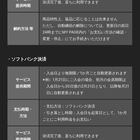
決済完了後、直ちに利用できます
提供時期
商品特性上、返品に応じることは出来ません
ただし、自動継続の解除については、更新日の前日
解約方法 等
24時までにMY PAGE内の「お支払い方法の確認・
変更・停止」にてお手続きいただけます
・ソフトバンク決済
・入会日より無期限／1か月ごと自動更新されます
サービス
※例）1月21日にご入会の場合、初月の会員期限は
提供期間
入会日から30日後の2月21日となり、以降毎月21
日に自動更新されます
・支払方法：ソフトバンク決済
支払時期・
・引き落とし時期：入会日を起算日として、1か月
方法
ごとにご利用料金をお支払い
サービス
決済完了後、直ちに利用できます
提供時期